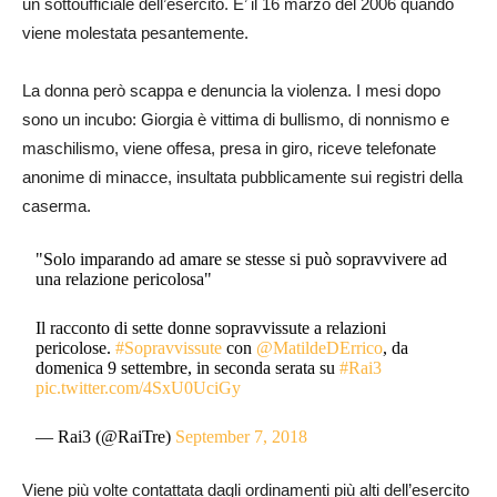
un sottoufficiale dell’esercito. E’ il 16 marzo del 2006 quando
viene molestata pesantemente.
La donna però scappa e denuncia la violenza. I mesi dopo
sono un incubo: Giorgia è vittima di bullismo, di nonnismo e
maschilismo, viene offesa, presa in giro, riceve telefonate
anonime di minacce, insultata pubblicamente sui registri della
caserma.
"Solo imparando ad amare se stesse si può sopravvivere ad
una relazione pericolosa"
Il racconto di sette donne sopravvissute a relazioni
pericolose.
#Sopravvissute
con
@MatildeDErrico
, da
domenica 9 settembre, in seconda serata su
#Rai3
pic.twitter.com/4SxU0UciGy
— Rai3 (@RaiTre)
September 7, 2018
Viene più volte contattata dagli ordinamenti più alti dell’esercito