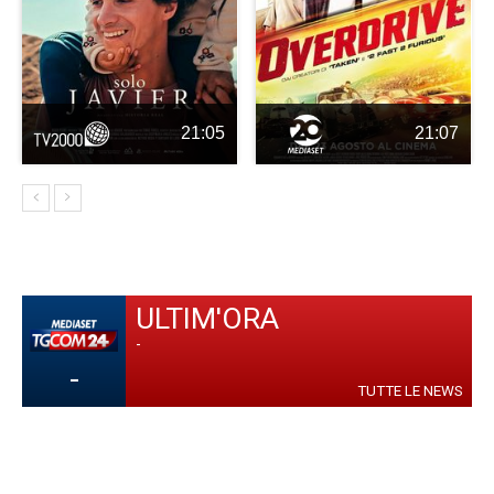
21:05
21:07
ULTIM'ORA
-
-
TUTTE LE NEWS