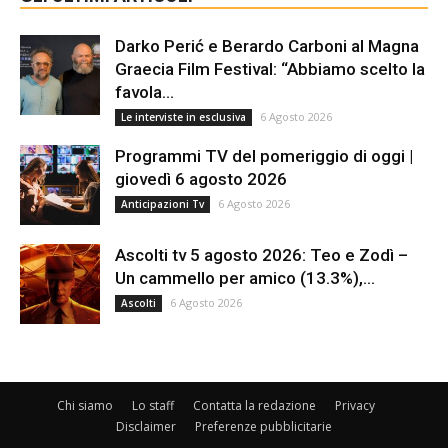
Darko Perić e Berardo Carboni al Magna
Graecia Film Festival: “Abbiamo scelto la
favola...
6 Agosto 2026
Le interviste in esclusiva
Programmi TV del pomeriggio di oggi |
giovedì 6 agosto 2026
6 Agosto 2026
Anticipazioni Tv
Ascolti tv 5 agosto 2026: Teo e Zodì –
Un cammello per amico (13.3%),...
6 Agosto 2026
Ascolti
Chi siamo
Lo staff
Contatta la redazione
Privacy
Disclaimer
Preferenze pubblicitarie