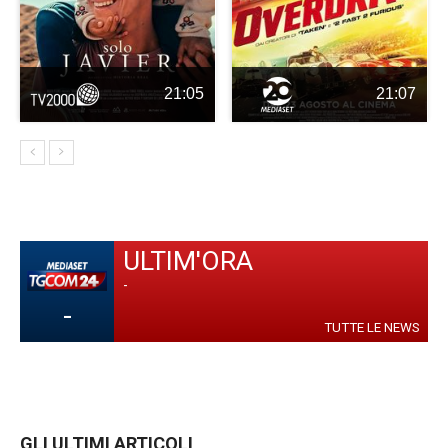
21:05
21:07
ULTIM'ORA
-
-
TUTTE LE NEWS
GLI ULTIMI ARTICOLI