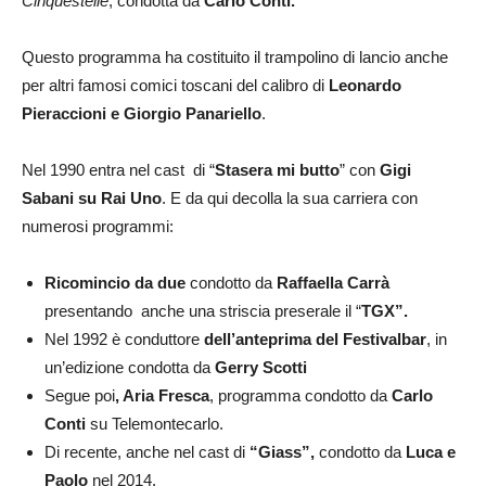
Cinquestelle
, condotta da
Carlo Conti.
Questo programma ha costituito il trampolino di lancio anche
per altri famosi comici toscani del calibro di
Leonardo
Pieraccioni e Giorgio Panariello
.
Nel 1990 entra nel cast di “
Stasera mi butto
” con
Gigi
Sabani su Rai Uno
. E da qui decolla la sua carriera con
numerosi programmi:
Ricomincio da due
condotto da
Raffaella Carrà
presentando anche una striscia preserale il “
TGX”.
Nel 1992 è conduttore
dell’anteprima del Festivalbar
, in
un’edizione condotta da
Gerry Scotti
Segue poi
, Aria Fresca
, programma condotto da
Carlo
Conti
su Telemontecarlo.
Di recente, anche nel cast di
“Giass”,
condotto da
Luca e
Paolo
nel 2014.