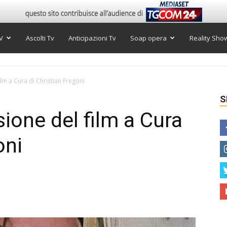
V
Ascolti Tv
Anticipazioni Tv
Soap opera
Reality Sho
ilm a Cura di Christian Fregoni
S
sione del film a Cura
oni