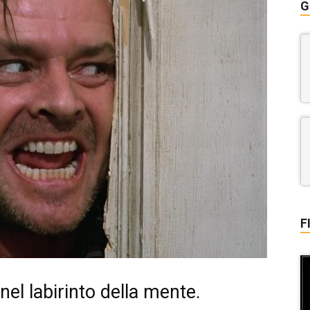
G
F
el labirinto della mente.