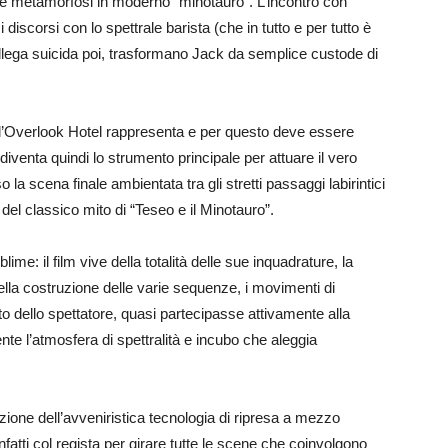
 metamorfosi in moderno “minotauro”. L’incontro con
 discorsi con lo spettrale barista (che in tutto e per tutto è
ollega suicida poi, trasformano Jack da semplice custode di
e l’Overlook Hotel rappresenta e per questo deve essere
diventa quindi lo strumento principale per attuare il vero
o la scena finale ambientata tra gli stretti passaggi labirintici
el classico mito di “Teseo e il Minotauro”.
ime: il film vive della totalità delle sue inquadrature, la
la costruzione delle varie sequenze, i movimenti di
o dello spettatore, quasi partecipasse attivamente alla
te l’atmosfera di spettralità e incubo che aleggia
uzione dell’avveniristica tecnologia di ripresa a mezzo
fatti col regista per girare tutte le scene che coinvolgono