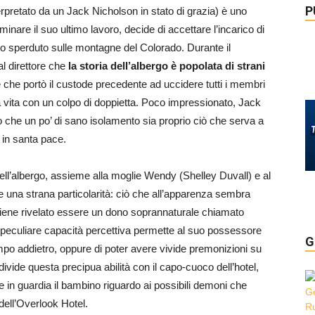
P
erpretato da un Jack Nicholson in stato di grazia) è uno
minare il suo ultimo lavoro, decide di accettare l’incarico di
o sperduto sulle montagne del Colorado. Durante il
al direttore che
la storia dell’albergo è popolata di strani
nte che portò il custode precedente ad uccidere tutti i membri
ia vita con un colpo di doppietta. Poco impressionato, Jack
o che un po’ di sano isolamento sia proprio ciò che serva a
e in santa pace.
 nell’albergo, assieme alla moglie Wendy (Shelley Duvall) e al
de una strana particolarità: ciò che all’apparenza sembra
iene rivelato essere un dono soprannaturale chiamato
eculiare capacità percettiva permette al suo possessore
G
mpo addietro, oppure di poter avere vivide premonizioni su
vide questa precipua abilità con il capo-cuoco dell’hotel,
 in guardia il bambino riguardo ai possibili demoni che
 dell’Overlook Hotel.