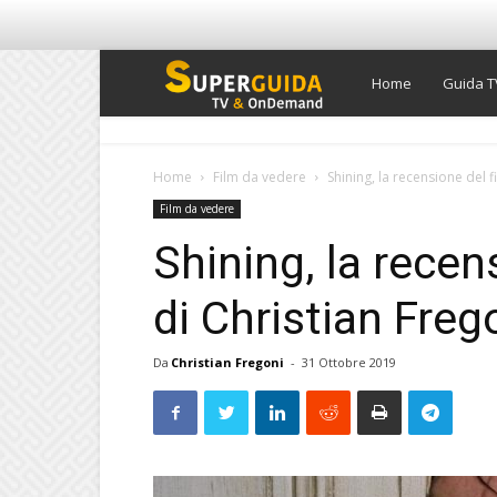
Super
Home
Guida T
Guida
Home
Film da vedere
Shining, la recensione del f
Film da vedere
TV
Shining, la recen
di Christian Freg
Da
Christian Fregoni
-
31 Ottobre 2019