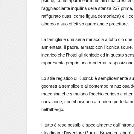
psiche, contemporaneamente alla sua crescente
l’agghiacciante inquilina della stanza 237 prima, i
raffigurato quasi come figura demoniaca) e il c
albergo a suo effettivo guardiano e protettore.
La famiglia è una seria minaccia a tutto ciò ch
annientata. Il padre, armato con l’iconica scure, 
incarico che l’hotel gli richiede ed in questo sens
rappresenta proprio una moderna trasposizione d
Lo stile registico di Kubrick è semplicemente subl
geometria semplice e al contempo minuziosa del
macchina che simulano l’occhio curioso e attent
narrazione, contribuiscono a rendere perfettamen
nell’albergo.
Il tutto è reso possibile specialmente dall’introd
steadicam: l’inventore Garrett Brown collaborò in