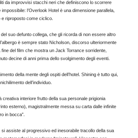
diti da improvvisi stacchi neri che definiscono lo scorrere
é impossibile: l’Overlook Hotel è una dimensione parallela,
o e riproposto come ciclico.
del suo defunto collega, che gli ricorda di non essere altro
ll’albergo è sempre stato Nicholson, discorso ulteriormente
 fine del film che mostra un Jack Torrance sorridente,
uto decine di anni prima dello svolgimento degli eventi.
imento della mente degli ospiti dell’hotel. Shining è tutto qui,
nnichilimento dell’individuo.
à creativa interiore frutto della sua personale prigionia
into esterno), magistralmente messa su carta dalle infinite
oro in bocca”.
, si assiste al progressivo ed inesorabile tracollo della sua