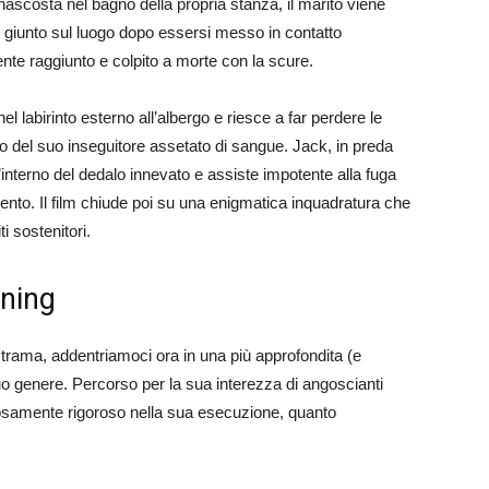
 nascosta nel bagno della propria stanza, il marito viene
, giunto sul luogo dopo essersi messo in contatto
te raggiunto e colpito a morte con la scure.
el labirinto esterno all’albergo e riesce a far perdere le
o del suo inseguitore assetato di sangue. Jack, in preda
ll’interno del dedalo innevato e assiste impotente alla fuga
ento. Il film chiude poi su una enigmatica inquadratura che
i sostenitori.
ining
a trama, addentriamoci ora in una più approfondita (e
suo genere. Percorso per la sua interezza di angoscianti
entosamente rigoroso nella sua esecuzione, quanto