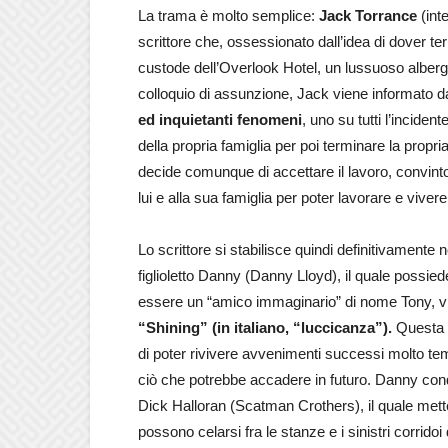
La trama è molto semplice:
Jack Torrance
(int
scrittore che, ossessionato dall’idea di dover ter
custode dell’Overlook Hotel, un lussuoso alberg
colloquio di assunzione, Jack viene informato d
ed inquietanti fenomeni
, uno su tutti l’incide
della propria famiglia per poi terminare la propr
decide comunque di accettare il lavoro, convint
lui e alla sua famiglia per poter lavorare e viver
Lo scrittore si stabilisce quindi definitivamente
figlioletto Danny (Danny Lloyd), il quale possie
essere un “amico immaginario” di nome Tony, v
“Shining” (in italiano, “luccicanza”).
Questa p
di poter rivivere avvenimenti successi molto te
ciò che potrebbe accadere in futuro. Danny condi
Dick Halloran (Scatman Crothers), il quale mette
possono celarsi fra le stanze e i sinistri corridoi