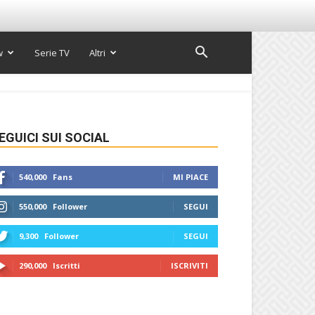
w
Serie TV
Altri
EGUICI SUI SOCIAL
540,000
Fans
MI PIACE
550,000
Follower
SEGUI
9,300
Follower
SEGUI
290,000
Iscritti
ISCRIVITI