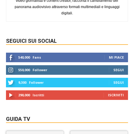
video giornalista e content creator, racconta il cambiamento del
panorama audiovisivo attraverso formati multimediali e linguaggi
digitali.
SEGUICI SUI SOCIAL
540,000
Fans
MI PIACE
550,000
Follower
SEGUI
9,300
Follower
SEGUI
290,000
Iscritti
ISCRIVITI
GUIDA TV