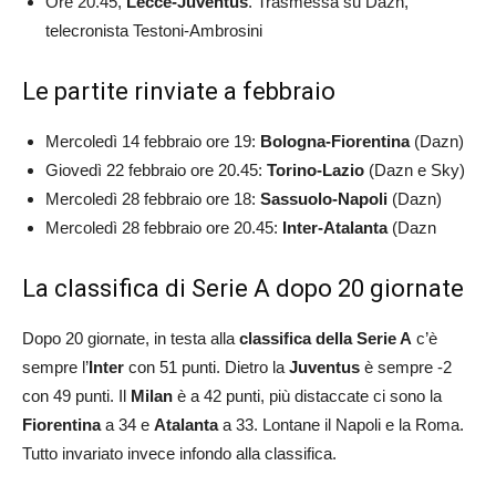
Ore 20.45,
Lecce-Juventus
. Trasmessa su Dazn,
telecronista Testoni-Ambrosini
Le partite rinviate a febbraio
Mercoledì 14 febbraio ore 19:
Bologna-Fiorentina
(Dazn)
Giovedì 22 febbraio ore 20.45:
Torino-Lazio
(Dazn e Sky)
Mercoledì 28 febbraio ore 18:
Sassuolo-Napoli
(Dazn)
Mercoledì 28 febbraio ore 20.45:
Inter-Atalanta
(Dazn
La classifica di Serie A dopo 20 giornate
Dopo 20 giornate, in testa alla
classifica della Serie A
c’è
sempre l’
Inter
con 51 punti. Dietro la
Juventus
è sempre -2
con 49 punti. Il
Milan
è a 42 punti, più distaccate ci sono la
Fiorentina
a 34 e
Atalanta
a 33. Lontane il Napoli e la Roma.
Tutto invariato invece infondo alla classifica.