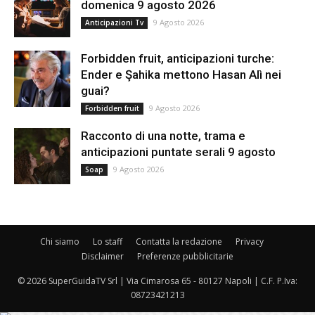
domenica 9 agosto 2026
9 Agosto 2026
Anticipazioni Tv
Forbidden fruit, anticipazioni turche:
Ender e Şahika mettono Hasan Alì nei
guai?
9 Agosto 2026
Forbidden fruit
Racconto di una notte, trama e
anticipazioni puntate serali 9 agosto
9 Agosto 2026
Soap
Chi siamo
Lo staff
Contatta la redazione
Privacy
Disclaimer
Preferenze pubblicitarie
© 2026 SuperGuidaTV Srl | Via Cimarosa 65 - 80127 Napoli | C.F. P.Iva:
08723421213