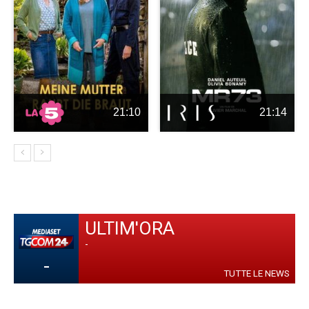
21:10
21:14
ULTIM'ORA
-
-
TUTTE LE NEWS