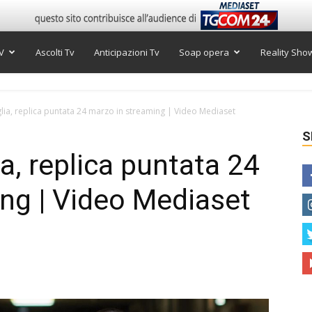
V
Ascolti Tv
Anticipazioni Tv
Soap opera
Reality Sho
glia, replica puntata 24 marzo in streaming | Video Mediaset
S
ia, replica puntata 24
ng | Video Mediaset