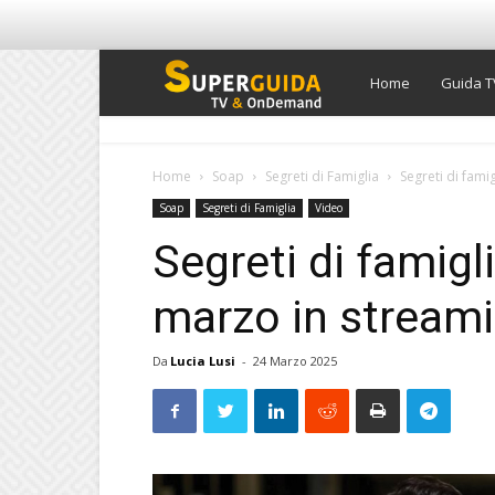
Super
Home
Guida T
Guida
Home
Soap
Segreti di Famiglia
Segreti di fami
Soap
Segreti di Famiglia
Video
TV
Segreti di famigl
marzo in streami
Da
Lucia Lusi
-
24 Marzo 2025