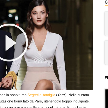
G
F
con la soap turca
Segreti di famiglia
(
Yargi
). Nella puntata
utazione formulato da Pars, ritenendolo troppo indulgente.
rdo la sua presenza sulla scena del crimine. Ecco il video