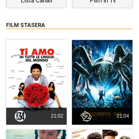
Lista Canali
Film in Tv
FILM STASERA
21:02
21:04