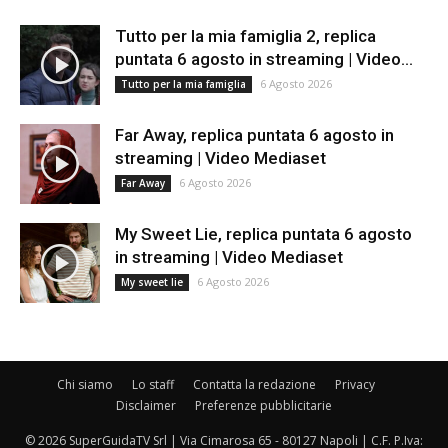
Tutto per la mia famiglia 2, replica
puntata 6 agosto in streaming | Video...
6 Agosto 2026
Tutto per la mia famiglia
Far Away, replica puntata 6 agosto in
streaming | Video Mediaset
6 Agosto 2026
Far Away
My Sweet Lie, replica puntata 6 agosto
in streaming | Video Mediaset
6 Agosto 2026
My sweet lie
Chi siamo
Lo staff
Contatta la redazione
Privacy
Disclaimer
Preferenze pubblicitarie
© 2026 SuperGuidaTV Srl | Via Cimarosa 65 - 80127 Napoli | C.F. P.Iva: