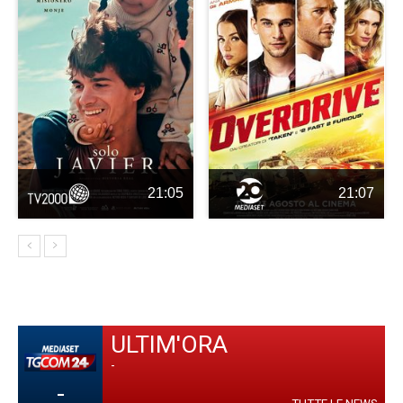
21:05
21:07
ULTIM'ORA
-
-