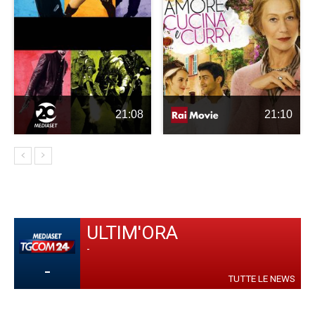
21:08
21:10
ULTIM'ORA
-
-
TUTTE LE NEWS