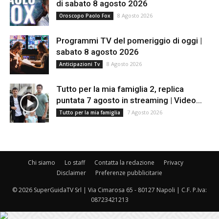
di sabato 8 agosto 2026
8 Agosto 2026
Oroscopo Paolo Fox
Programmi TV del pomeriggio di oggi |
sabato 8 agosto 2026
8 Agosto 2026
Anticipazioni Tv
Tutto per la mia famiglia 2, replica
puntata 7 agosto in streaming | Video...
7 Agosto 2026
Tutto per la mia famiglia
Chi siamo
Lo staff
Contatta la redazione
Privacy
Disclaimer
Preferenze pubblicitarie
© 2026 SuperGuidaTV Srl | Via Cimarosa 65 - 80127 Napoli | C.F. P.Iva:
08723421213