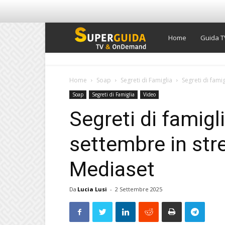
Super
Home
Guida T
Guida
Home
Soap
Segreti di Famiglia
Segreti di fami
Soap
Segreti di Famiglia
Video
TV
Segreti di famigl
settembre in str
Mediaset
Da
Lucia Lusi
-
2 Settembre 2025