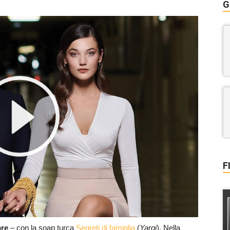
G
F
bre
– con la soap turca
Segreti di famiglia
(
Yargi
). Nella