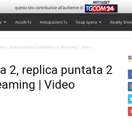
V
Ascolti Tv
Anticipazioni Tv
Soap opera
Reality Sho
glia 2, replica puntata 2 settembre in streaming | Video...
S
ia 2, replica puntata 2
eaming | Video