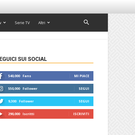
w
Serie TV
Altri
EGUICI SUI SOCIAL
540,000
Fans
MI PIACE
550,000
Follower
SEGUI
9,300
Follower
SEGUI
290,000
Iscritti
ISCRIVITI