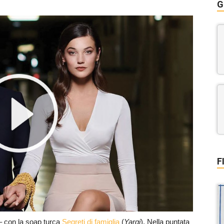
G
F
– con la soap turca
Segreti di famiglia
(
Yargi
). Nella puntata