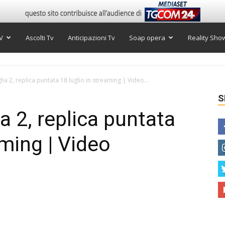
V
Ascolti Tv
Anticipazioni Tv
Soap opera
Reality Sho
lia 2, replica puntata 18 luglio in streaming | Video...
S
ia 2, replica puntata
aming | Video