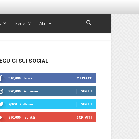
w
Serie TV
Altri
EGUICI SUI SOCIAL
540,000
Fans
MI PIACE
550,000
Follower
SEGUI
9,300
Follower
SEGUI
290,000
Iscritti
ISCRIVITI