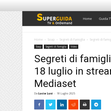
Super
Home
Guida T
Guida
Home
Soap
Segreti di Famiglia
Segreti di famig
Soap
Segreti di Famiglia
Video
TV
Segreti di famigl
18 luglio in stre
Mediaset
Da
Lucia Lusi
-
18 Luglio 2025