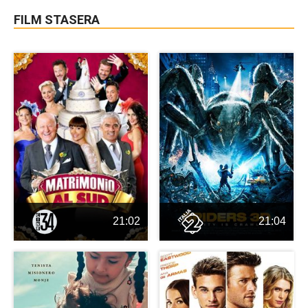
FILM STASERA
21:02
21:04