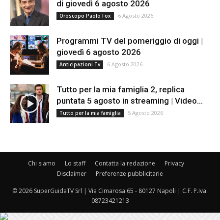
di giovedì 6 agosto 2026
6 Agosto 2026
Oroscopo Paolo Fox
Programmi TV del pomeriggio di oggi |
giovedì 6 agosto 2026
6 Agosto 2026
Anticipazioni Tv
Tutto per la mia famiglia 2, replica
puntata 5 agosto in streaming | Video...
5 Agosto 2026
Tutto per la mia famiglia
Chi siamo
Lo staff
Contatta la redazione
Privacy
Disclaimer
Preferenze pubblicitarie
© 2026 SuperGuidaTV Srl | Via Cimarosa 65 - 80127 Napoli | C.F. P.Iva:
08723421213