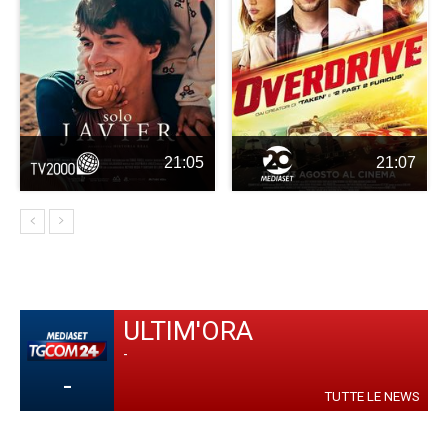
21:05
21:07
ULTIM'ORA
-
-
TUTTE LE NEWS