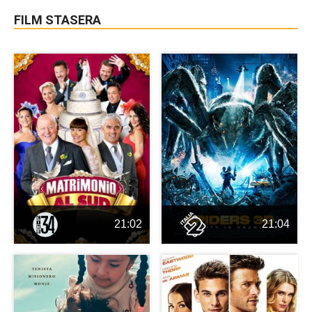
FILM STASERA
21:02
21:04