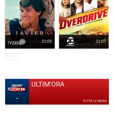
21:05
21:07
ULTIM'ORA
-
-
TUTTE LE NEWS