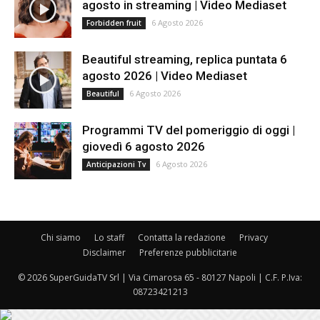
agosto in streaming | Video Mediaset
6 Agosto 2026
Forbidden fruit
Beautiful streaming, replica puntata 6
agosto 2026 | Video Mediaset
6 Agosto 2026
Beautiful
Programmi TV del pomeriggio di oggi |
giovedì 6 agosto 2026
6 Agosto 2026
Anticipazioni Tv
Chi siamo
Lo staff
Contatta la redazione
Privacy
Disclaimer
Preferenze pubblicitarie
© 2026 SuperGuidaTV Srl | Via Cimarosa 65 - 80127 Napoli | C.F. P.Iva:
08723421213