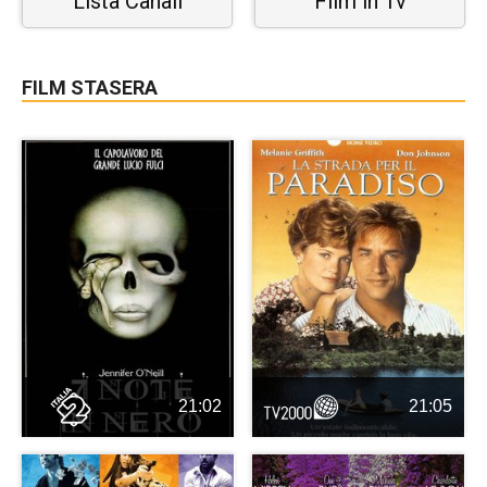
Lista Canali
Film in Tv
FILM STASERA
21:02
21:05