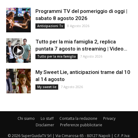
Programmi TV del pomeriggio di oggi |
sabato 8 agosto 2026
8 Agosto 2026
Anticipazioni Tv
Tutto per la mia famiglia 2, replica
puntata 7 agosto in streaming | Video...
7 Agosto 2026
Tutto per la mia famiglia
My Sweet Lie, anticipazioni trame dal 10
al 14 agosto
7 Agosto 2026
My sweet lie
Chi siamo
Lo staff
Contatta la redazione
Privacy
Disclaimer
Preferenze pubblicitarie
© 2026 SuperGuidaTV Srl | Via Cimarosa 65 - 80127 Napoli | C.F. P.Iva: