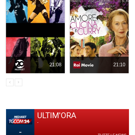
21:08
21:10
ULTIM'ORA
-
-