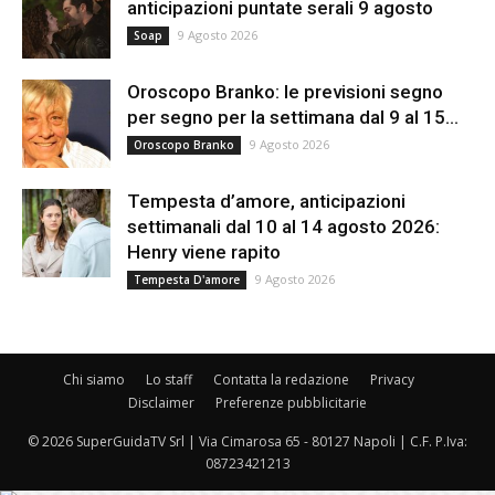
anticipazioni puntate serali 9 agosto
9 Agosto 2026
Soap
Oroscopo Branko: le previsioni segno
per segno per la settimana dal 9 al 15...
9 Agosto 2026
Oroscopo Branko
Tempesta d’amore, anticipazioni
settimanali dal 10 al 14 agosto 2026:
Henry viene rapito
9 Agosto 2026
Tempesta D'amore
Chi siamo
Lo staff
Contatta la redazione
Privacy
Disclaimer
Preferenze pubblicitarie
© 2026 SuperGuidaTV Srl | Via Cimarosa 65 - 80127 Napoli | C.F. P.Iva:
08723421213