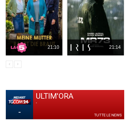
21:10
21:14
ULTIM'ORA
-
-
TUTTE LE NEWS