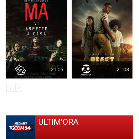
21:05
21:08
ULTIM'ORA
-
-