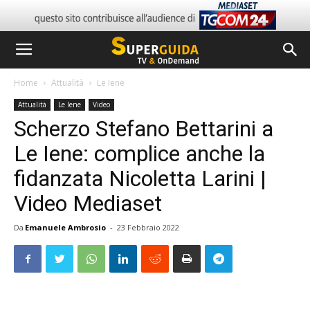
Home
Attualità
Le Iene
Attualità
Le Iene
Video
Scherzo Stefano Bettarini a
Le Iene: complice anche la
fidanzata Nicoletta Larini |
Video Mediaset
Da
Emanuele Ambrosio
-
23 Febbraio 2022