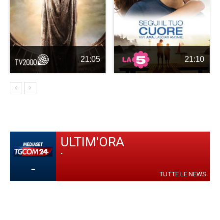
21:05
21:10
ULTIM'ORA
-
-
TUTTE LE NEWS