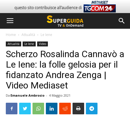
Home
Attualità
Le Iene
Attualità
Le Iene
Video
Scherzo Rosalinda Cannavò a
Le Iene: la folle gelosia per il
fidanzato Andrea Zenga |
Video Mediaset
Da
Emanuele Ambrosio
-
4 Maggio 2021