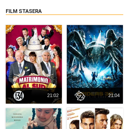
FILM STASERA
21:02
21:04