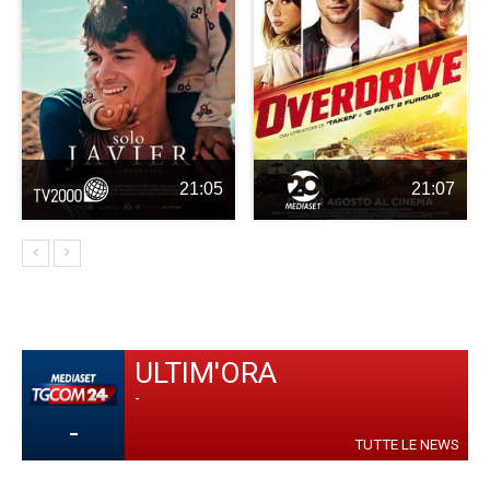
21:05
21:07
ULTIM'ORA
-
-
TUTTE LE NEWS