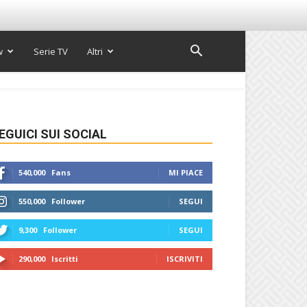
w
Serie TV
Altri
EGUICI SUI SOCIAL
540,000
Fans
MI PIACE
550,000
Follower
SEGUI
9,300
Follower
SEGUI
290,000
Iscritti
ISCRIVITI