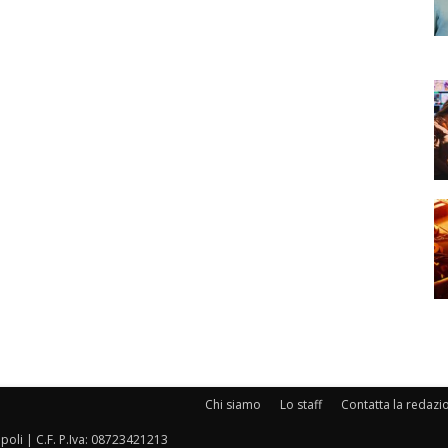
Chi siamo
Lo staff
Contatta la redazi
oli | C.F. P.Iva: 08723421213