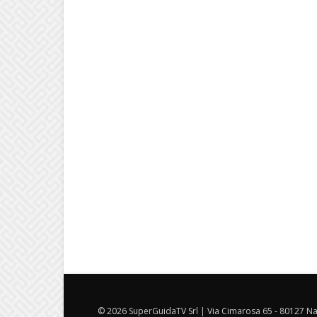
© 2026 SuperGuidaTV Srl | Via Cimarosa 65 - 80127 Nap