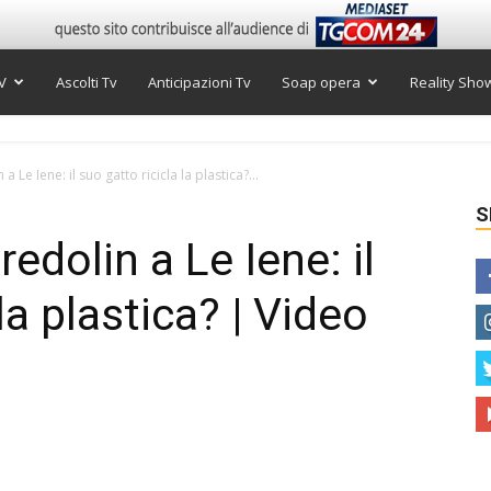
V
Ascolti Tv
Anticipazioni Tv
Soap opera
Reality Sho
 Le Iene: il suo gatto ricicla la plastica?...
S
dolin a Le Iene: il
la plastica? | Video