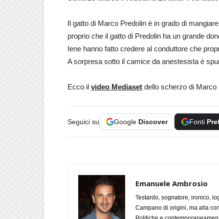
Il gatto di Marco Predolin è in grado di mangiar
proprio che il gatto di Predolin ha un grande do
Iene hanno fatto credere al conduttore che propr
A sorpresa sotto il camice da anestesista è spu
Ecco il
video Mediaset
dello scherzo di Marco 
Seguici su
Google
Discover
Fonti
Pre
Emanuele Ambrosio
Testardo, sognatore, ironico, l
Campano di origini, ma alla con
Politiche e contemporaneamente 