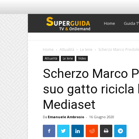
Super
Home
Guida T
Guida
Home
Attualità
Le Iene
Scherzo Marco Predolin a
Attualità
Le Iene
Video
TV
Scherzo Marco Pre
suo gatto ricicla 
Mediaset
Da
Emanuele Ambrosio
-
16 Giugno 2020