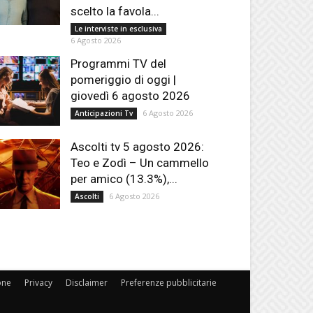
scelto la favola...
Le interviste in esclusiva
6 Agosto 2026
Programmi TV del
pomeriggio di oggi |
giovedì 6 agosto 2026
6 Agosto 2026
Anticipazioni Tv
Ascolti tv 5 agosto 2026:
Teo e Zodì – Un cammello
per amico (13.3%),...
6 Agosto 2026
Ascolti
one
Privacy
Disclaimer
Preferenze pubblicitarie