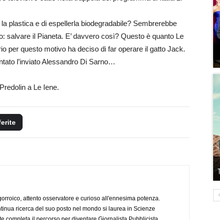
e la plastica e di espellerla biodegradabile? Sembrerebbe
no: salvare il Pianeta. E’ davvero così? Questo è quanto Le
io per questo motivo ha deciso di far operare il gatto Jack.
ntato l’inviato Alessandro Di Sarno…
Predolin a Le Iene.
ferite
ogorroico, attento osservatore e curioso all'ennesima potenza.
tinua ricerca del suo posto nel mondo si laurea in Scienze
completa il percorso per diventare Giornalista Pubblicista.