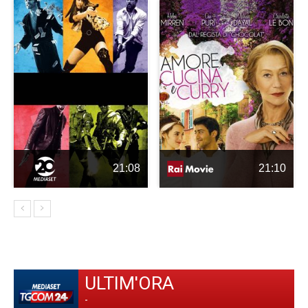
21:08
21:10
ULTIM'ORA
-