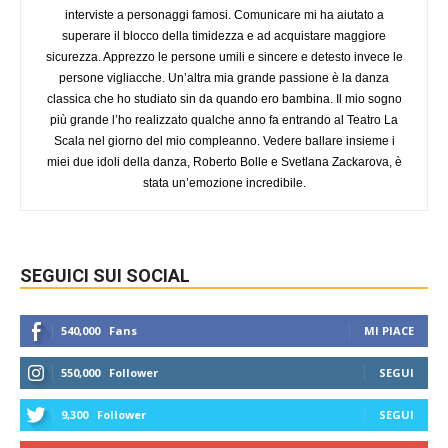
interviste a personaggi famosi. Comunicare mi ha aiutato a
superare il blocco della timidezza e ad acquistare maggiore
sicurezza. Apprezzo le persone umili e sincere e detesto invece le
persone vigliacche. Un’altra mia grande passione è la danza
classica che ho studiato sin da quando ero bambina. Il mio sogno
più grande l’ho realizzato qualche anno fa entrando al Teatro La
Scala nel giorno del mio compleanno. Vedere ballare insieme i
miei due idoli della danza, Roberto Bolle e Svetlana Zackarova, è
stata un’emozione incredibile.
SEGUICI SUI SOCIAL
540,000
Fans
MI PIACE
550,000
Follower
SEGUI
9,300
Follower
SEGUI