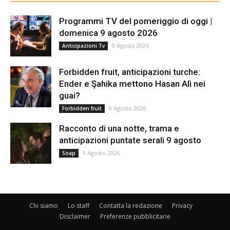
Programmi TV del pomeriggio di oggi |
domenica 9 agosto 2026
9 Agosto 2026
Anticipazioni Tv
Forbidden fruit, anticipazioni turche:
Ender e Şahika mettono Hasan Alì nei
guai?
9 Agosto 2026
Forbidden fruit
Racconto di una notte, trama e
anticipazioni puntate serali 9 agosto
9 Agosto 2026
Soap
Chi siamo
Lo staff
Contatta la redazione
Privacy
Disclaimer
Preferenze pubblicitarie