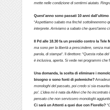
mette nelle condizione di sentirmi aiutato. Ring
Quest’anno sono passati 10 anni dall’ultim
“
Aspettiamo sabato ma finché sottolineeremo que
interprete. Arriviamo a sabato che quest’anno ci 
Il Pd alle 18.30 fa un presidio contro la Tele 
ma sono per la libertà a prescindere, senza mai cr
parola, di stampa
“. Il direttore: “
Questa roba del 
è inclusiva, aperta
. Si vede nei programmi che fa
Una domanda, la scelta di eliminare i monolo
bisogno o sono fonti di polemiche?
Amadeus
monologhi del passato, poi credo si sia esaurit
po’. L’idea mi è nata da Allevi che ho incontra
pensato che non servissero monologhi aggiuntivi
Ci sarà un Attenti a quei due con Fiorello?
“
C