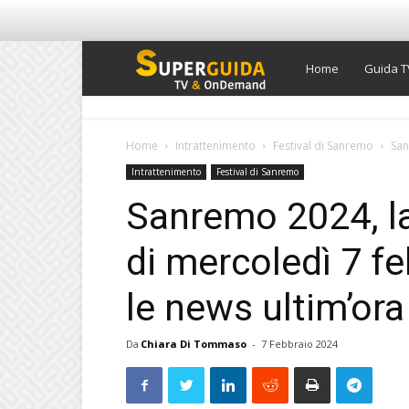
Super
Home
Guida T
Guida
Home
Intrattenimento
Festival di Sanremo
San
Intrattenimento
Festival di Sanremo
TV
Sanremo 2024, l
di mercoledì 7 feb
le news ultim’ora
Da
Chiara Di Tommaso
-
7 Febbraio 2024