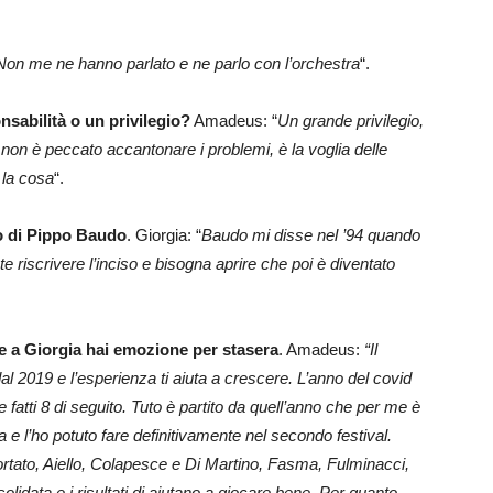
Non me ne hanno parlato e ne parlo con l’orchestra
“.
nsabilità o un privilegio?
Amadeus: “
Un grande privilegio,
 non è peccato accantonare i problemi, è la voglia delle
 la cosa
“.
o di Pippo Baudo
. Giorgia: “
Baudo mi disse nel ’94 quando
riscrivere l’inciso e bisogna aprire che poi è diventato
e a Giorgia hai emozione per stasera
. Amadeus:
“Il
al 2019 e l’esperienza ti aiuta a crescere. L’anno del covid
atti 8 di seguito. Tuto è partito da quell’anno che per me è
 e l’ho potuto fare definitivamente nel secondo festival.
rtato, Aiello, Colapesce e Di Martino, Fasma, Fulminacci,
lidata e i risultati di aiutano a giocare bene. Per quanto