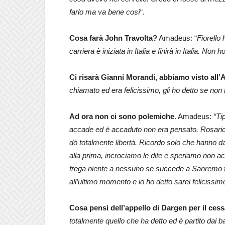
farlo ma va bene così
“.
Cosa farà John Travolta?
Amadeus: “
Fiorello 
carriera è iniziata in Italia e finirà in Italia. No
Ci risarà Gianni Morandi, abbiamo visto all’A
chiamato ed era felicissimo, gli ho detto se non h
Ad ora non ci sono polemiche
. Amadeus:
“Ti
accade ed è accaduto non era pensato. Rosario ci
dò totalmente libertà. Ricordo solo che hanno da
alla prima, incrociamo le dite e speriamo non ac
frega niente a nessuno se succede a Sanremo fin
all’ultimo momento e io ho detto sarei felicissim
Cosa pensi dell’appello di Dargen per il cess
totalmente quello che ha detto ed è partito dai b