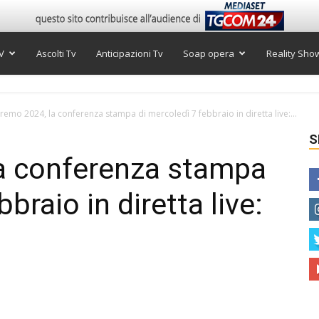
V
Ascolti Tv
Anticipazioni Tv
Soap opera
Reality Sho
remo 2024, la conferenza stampa di mercoledì 7 febbraio in diretta live:...
S
a conferenza stampa
braio in diretta live: