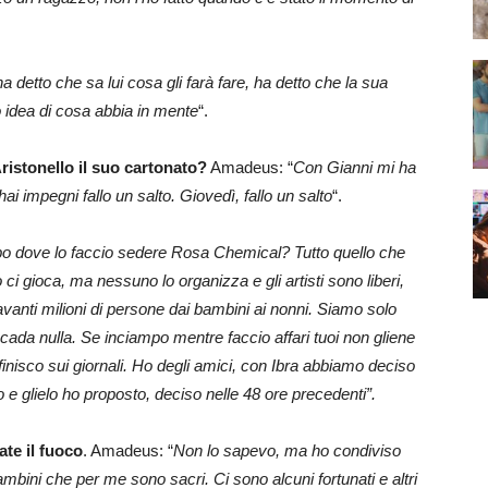
ha detto che sa lui cosa gli farà fare, ha detto che la sua
n ho idea di cosa abbia in mente
“.
ristonello il suo cartonato?
Amadeus: “
Con Gianni mi ha
ai impegni fallo un salto. Giovedì, fallo un salto
“.
po dove lo faccio sedere Rosa Chemical? Tutto quello che
 gioca, ma nessuno lo organizza e gli artisti sono liberi,
vanti milioni di persone dai bambini ai nonni. Siamo solo
cada nulla. Se inciampo mentre faccio affari tuoi non gliene
isco sui giornali. Ho degli amici, con Ibra abbiamo deciso
o e glielo ho proposto, deciso nelle 48 ore precedenti”.
ate il fuoco
. Amadeus: “
Non lo sapevo, ma ho condiviso
ambini che per me sono sacri. Ci sono alcuni fortunati e altri