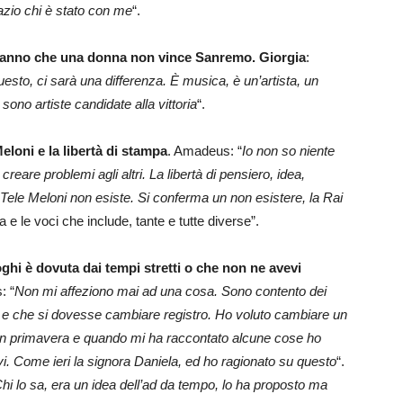
razio chi è stato con me
“.
o anno che una donna non vince Sanremo. Giorgia
:
sto, ci sarà una differenza. È musica, è un’artista, un
sono artiste candidate alla vittoria
“.
Meloni e la libertà di stampa
. Amadeus: “
Io non so niente
eare problemi agli altri. La libertà di pensiero, idea,
Tele Meloni non esiste. Si conferma un non esistere, la Rai
 e le voci che include, tante e tutte diverse”.
ghi è dovuta dai tempi stretti o che non ne avevi
: “
Non mi affeziono mai ad una cosa. Sono contento dei
a e che si dovesse cambiare registro. Ho voluto cambiare un
to in primavera e quando mi ha raccontato alcune cose ho
. Come ieri la signora Daniela, ed ho ragionato su questo
“.
hi lo sa, era un idea dell’ad da tempo, lo ha proposto ma