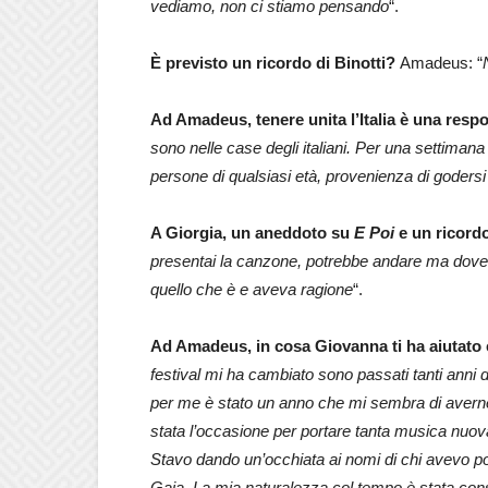
vediamo, non ci stiamo pensando
“.
È previsto un ricordo di Binotti?
Amadeus: “
Ad Amadeus, tenere unita l’Italia è una respo
sono nelle case degli italiani. Per una settimana
persone di qualsiasi età, provenienza di godersi
A Giorgia, un aneddoto su
E Poi
e un ricord
presentai la canzone, potrebbe andare ma dovete 
quello che è e aveva ragione
“.
Ad Amadeus, in cosa Giovanna ti ha aiutato 
festival mi ha cambiato sono passati tanti anni d
per me è stato un anno che mi sembra di averne f
stata l’occasione per portare tanta musica nuova
Stavo dando un’occhiata ai nomi di chi avevo po
Gaia. La mia naturalezza col tempo è stata conso