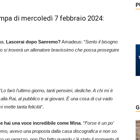
P
ampa di mercoledì 7 febbraio 2024:
pa.
Lascerai dopo Sanremo?
Amadeus: “
Sento il bisogno
o si troverà un allenatore bravissimo che possa proseguire
“
Lo farò l’ultimo giorno, tanti pensieri, dediche. A chi mi è
, alla Rai, al pubblico e ai giovani. È una cosa di cui vado
i mette tanta felicità
“.
G
 se hai una voce incredibile come Mina
. “
Forse è un po’
nremo, avevo una proposta dalla casa discografica e non so
o un ragazzo, non l’ho fatto quando c’è stato il momento di