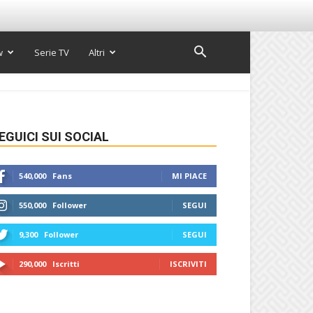
w
Serie TV
Altri
EGUICI SUI SOCIAL
540,000
Fans
MI PIACE
550,000
Follower
SEGUI
9,300
Follower
SEGUI
290,000
Iscritti
ISCRIVITI