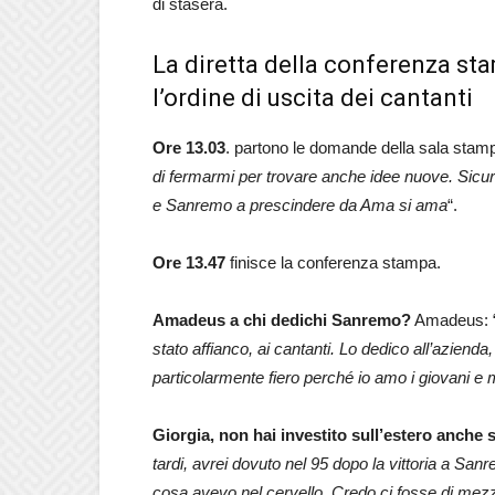
di stasera.
La diretta della conferenza st
l’ordine di uscita dei cantanti
Ore 13.03
. partono le domande della sala stam
di fermarmi per trovare anche idee nuove. Sicur
e Sanremo a prescindere da Ama si ama
“.
Ore 13.47
finisce la conferenza stampa.
Amadeus a chi dedichi Sanremo?
Amadeus: 
stato affianco, ai cantanti. Lo dedico all’azienda
particolarmente fiero perché io amo i giovani e m
Giorgia, non hai investito sull’estero anche
tardi, avrei dovuto nel 95 dopo la vittoria a Sa
cosa avevo nel cervello. Credo ci fosse di mezz