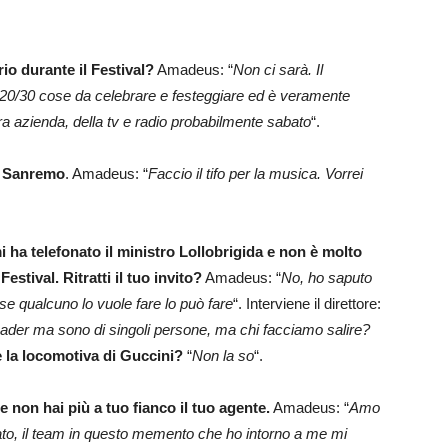
io durante il Festival?
Amadeus: “
Non ci sarà. Il
20/30 cose da celebrare e festeggiare ed è veramente
ra azienda, della tv e radio probabilmente sabato
“.
 a Sanremo
. Amadeus: “
Faccio il tifo per la musica. Vorrei
i ha telefonato il ministro Lollobrigida e non è molto
Festival. Ritratti il tuo invito?
Amadeus: “
No, ho saputo
se qualcuno lo vuole fare lo può fare
“. Interviene il direttore:
eader ma sono di singoli persone, ma chi facciamo salire?
e la locomotiva di Guccini?
“
Non la so
“.
 non hai più a tuo fianco il tuo agente.
Amadeus: “
Amo
sato, il team in questo memento che ho intorno a me mi