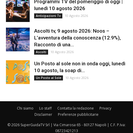
Programmi TV del pomeriggio di oggi |
lunedì 10 agosto 2026
10 Agosto 2026
Anticipazioni Tv
Ascolti tv, 9 agosto 2026: Noos –
L’avventura della conoscenza (12.9%),
Racconto di una...
10 Agosto 2026
Ascolti
Un Posto al sole non in onda oggi, lunedì
10 agosto, la soap di...
10 Agosto 2026
Un Posto al Sole
Chi siamo
Lo staff
Contatta la redazione
Privacy
Disclaimer
Preferenze pubblicitarie
© 2026 SuperGuidaTV Srl | Via Cimarosa 65 - 80127 Napoli | C.F. P.Iva:
08723421213