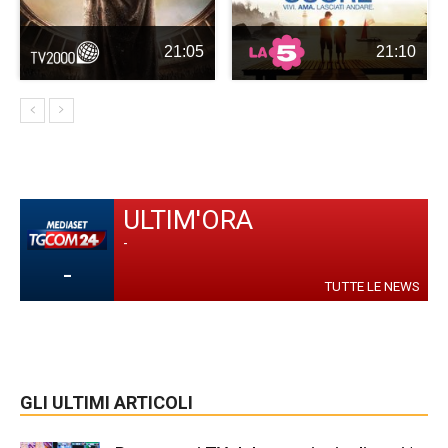
21:05
21:10
ULTIM'ORA
-
-
TUTTE LE NEWS
GLI ULTIMI ARTICOLI