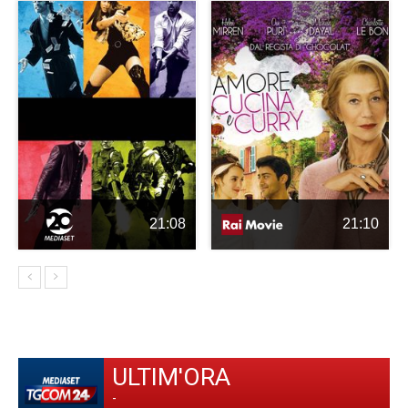
21:08
21:10
ULTIM'ORA
-