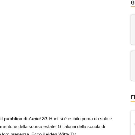
G
F
l pubblico di
Amici 20
. Hunt si è esibito prima da solo e
ormentone della scorsa estate. Gli alunni della scuola di
a loro presenza. Ecco il
video Witty Tv
.