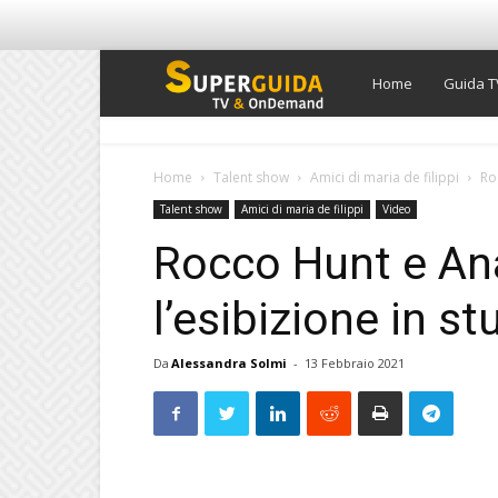
Super
Home
Guida T
Guida
Home
Talent show
Amici di maria de filippi
Ro
Talent show
Amici di maria de filippi
Video
TV
Rocco Hunt e An
l’esibizione in st
Da
Alessandra Solmi
-
13 Febbraio 2021