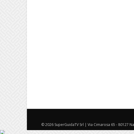
© 2026 SuperGuidaTV Srl | Via Cimarosa 65 - 80127 Nap