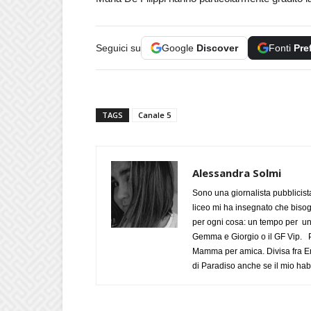
Seguici su
Google
Discover
Fonti
Pre
TAGS
Canale 5
Alessandra Solmi
Sono una giornalista pubblicist
liceo mi ha insegnato che biso
per ogni cosa: un tempo per un
Gemma e Giorgio o il GF Vip. Po
Mamma per amica. Divisa fra Em
di Paradiso anche se il mio habi