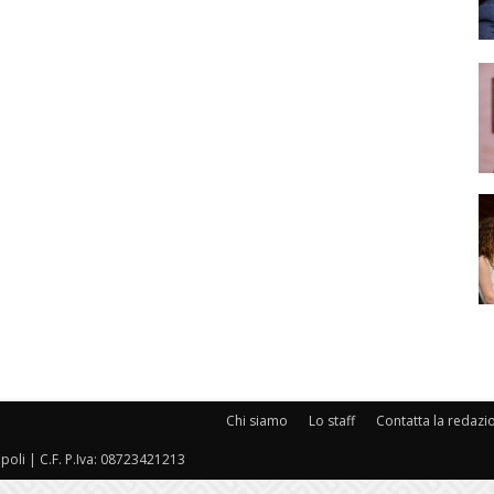
Chi siamo
Lo staff
Contatta la redazi
oli | C.F. P.Iva: 08723421213