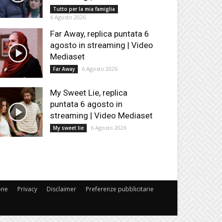
Tutto per la mia famiglia
6 Agosto 2026
Far Away, replica puntata 6
agosto in streaming | Video
Mediaset
6 Agosto 2026
Far Away
My Sweet Lie, replica
puntata 6 agosto in
streaming | Video Mediaset
6 Agosto 2026
My sweet lie
one
Privacy
Disclaimer
Preferenze pubblicitarie