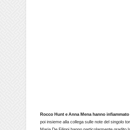
Rocco Hunt e Anna Mena hanno infiammato i
poi insieme alla collega sulle note del singolo t
Maria De Filippi hanno particolarmente gradito l