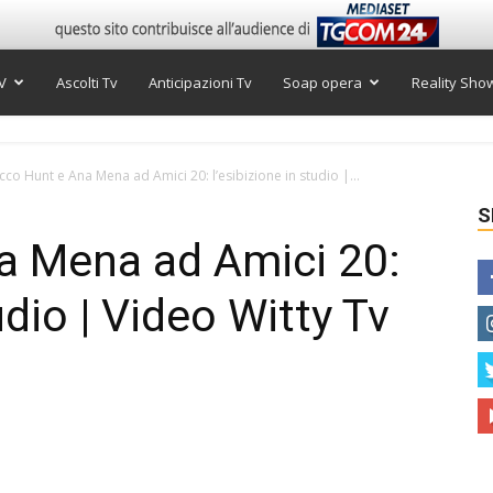
V
Ascolti Tv
Anticipazioni Tv
Soap opera
Reality Sho
cco Hunt e Ana Mena ad Amici 20: l’esibizione in studio |...
S
a Mena ad Amici 20:
udio | Video Witty Tv