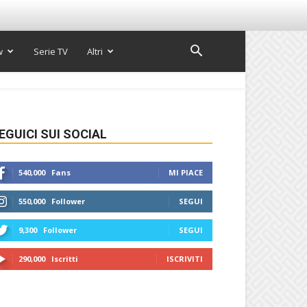
w
Serie TV
Altri
EGUICI SUI SOCIAL
540,000
Fans
MI PIACE
550,000
Follower
SEGUI
9,300
Follower
SEGUI
290,000
Iscritti
ISCRIVITI