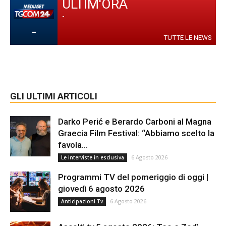
ULTIM'ORA
-
-
TUTTE LE NEWS
GLI ULTIMI ARTICOLI
Darko Perić e Berardo Carboni al Magna
Graecia Film Festival: “Abbiamo scelto la
favola...
6 Agosto 2026
Le interviste in esclusiva
Programmi TV del pomeriggio di oggi |
giovedì 6 agosto 2026
6 Agosto 2026
Anticipazioni Tv