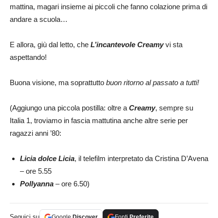
mattina, magari insieme ai piccoli che fanno colazione prima di
andare a scuola…
E allora, giù dal letto, che
L’incantevole Creamy
vi sta
aspettando!
Buona visione, ma soprattutto
buon ritorno al passato a tutti!
(Aggiungo una piccola postilla: oltre a
Creamy
, sempre su
Italia 1, troviamo in fascia mattutina anche altre serie per
ragazzi anni ’80:
Licia dolce Licia
, il telefilm interpretato da Cristina D’Avena
– ore 5.55
Pollyanna
– ore 6.50)
Seguici su
Google
Discover
Fonti
Preferite