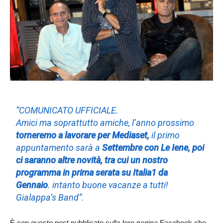
“COMUNICATO UFFICIALE.
Amici ma soprattutto amiche, l’anno prossimo
torneremo a lavorare per Mediaset,
il primo
appuntamento sarà a
Settembre con Le Iene, poi
ci saranno altre novità, tra cui un nostro
programma in prima serata su Italia1 da
Gennaio
.
intanto buone vacanze a tutti!
Gialappa’s Band”.
È con questo post pubblicato sulla loro pagina Facebook che