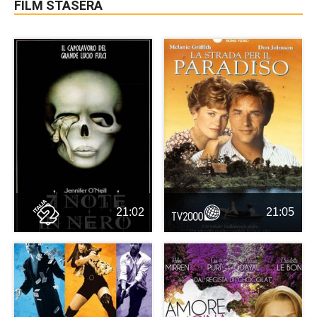
FILM STASERA
21:02
21:05