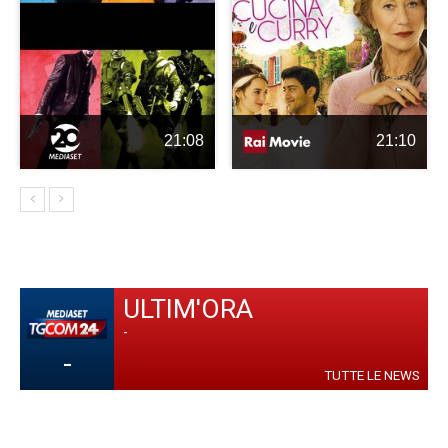
21:08
21:10
ULTIM'ORA
-
-
TUTTE LE NEWS