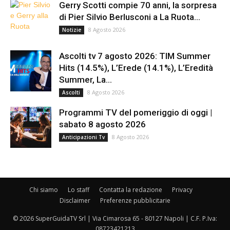
Gerry Scotti compie 70 anni, la sorpresa
di Pier Silvio Berlusconi a La Ruota...
8 Agosto 2026
Notizie
Ascolti tv 7 agosto 2026: TIM Summer
Hits (14.5%), L’Erede (14.1%), L’Eredità
Summer, La...
8 Agosto 2026
Ascolti
Programmi TV del pomeriggio di oggi |
sabato 8 agosto 2026
8 Agosto 2026
Anticipazioni Tv
Chi siamo
Lo staff
Contatta la redazione
Privacy
Disclaimer
Preferenze pubblicitarie
© 2026 SuperGuidaTV Srl | Via Cimarosa 65 - 80127 Napoli | C.F. P.Iva:
08723421213