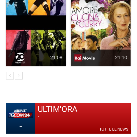
21:08
21:10
ULTIM'ORA
-
-
TUTTE LE NEWS