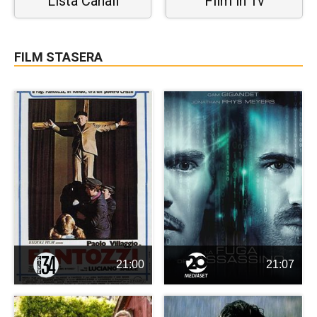
Lista Canali
Film in Tv
FILM STASERA
21:00
21:07