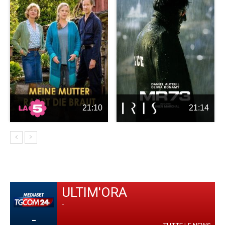
21:10
21:14
ULTIM'ORA
-
-