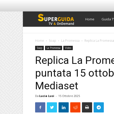
Super
Home
Guida T
Guida
Home
Soap
La Promessa
Replica La Promessa
Soap
La Promessa
Video
TV
Replica La Prom
puntata 15 ottob
Mediaset
Da
Lucia Lusi
-
15 Ottobre 2025