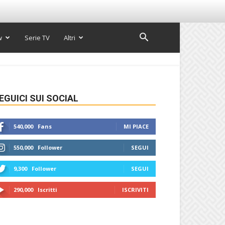
w
Serie TV
Altri
EGUICI SUI SOCIAL
540,000
Fans
MI PIACE
550,000
Follower
SEGUI
9,300
Follower
SEGUI
290,000
Iscritti
ISCRIVITI