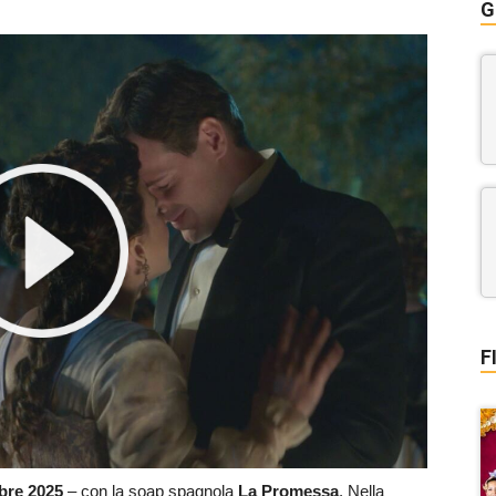
G
F
bre
2025
– con la soap spagnola
La Promessa
. Nella