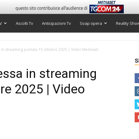
V
Ascolti Tv
Anticipazioni Tv
Soap opera
Reality Sho
 in streaming puntata 15 ottobre 2025 | Video Mediaset
S
essa in streaming
re 2025 | Video