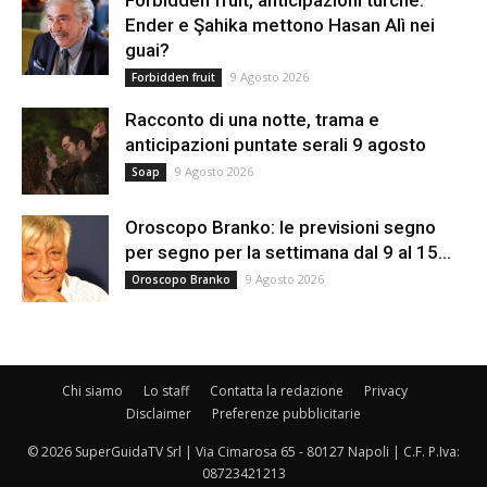
Ender e Şahika mettono Hasan Alì nei
guai?
9 Agosto 2026
Forbidden fruit
Racconto di una notte, trama e
anticipazioni puntate serali 9 agosto
9 Agosto 2026
Soap
Oroscopo Branko: le previsioni segno
per segno per la settimana dal 9 al 15...
9 Agosto 2026
Oroscopo Branko
Chi siamo
Lo staff
Contatta la redazione
Privacy
Disclaimer
Preferenze pubblicitarie
© 2026 SuperGuidaTV Srl | Via Cimarosa 65 - 80127 Napoli | C.F. P.Iva:
08723421213