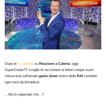
Dopo le
5 curiosità
su
Reazione a Catena
, oggi
SuperGuidaTV
sceglie di raccontare ai lettori cinque nuovi
retroscena sull’amato
game show
estivo della
RAI
condotto
ogni sera da Amadeus.
…Ma lo sapevate che…?