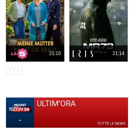
21:10
21:14
ULTIM'ORA
-
-
TUTTE LE NEWS