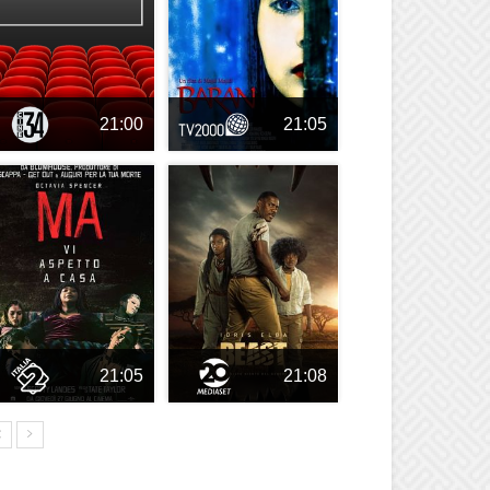
21:00
21:05
21:05
21:08