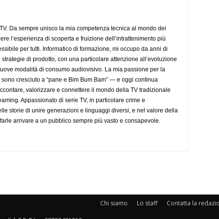
aTV. Da sempre unisco la mia competenza tecnica al mondo dei
dere l’esperienza di scoperta e fruizione dell’intrattenimento più
sibile per tutti. Informatico di formazione, mi occupo da anni di
 strategie di prodotto, con una particolare attenzione all’evoluzione
 nuove modalità di consumo audiovisivo. La mia passione per la
— sono cresciuto a “pane e Bim Bum Bam” — e oggi continua
accontare, valorizzare e connettere il mondo della TV tradizionale
eaming. Appassionato di serie TV, in particolare crime e
lle storie di unire generazioni e linguaggi diversi, e nel valore della
farle arrivare a un pubblico sempre più vasto e consapevole.
Chi siamo
Lo staff
Contatta la redazi