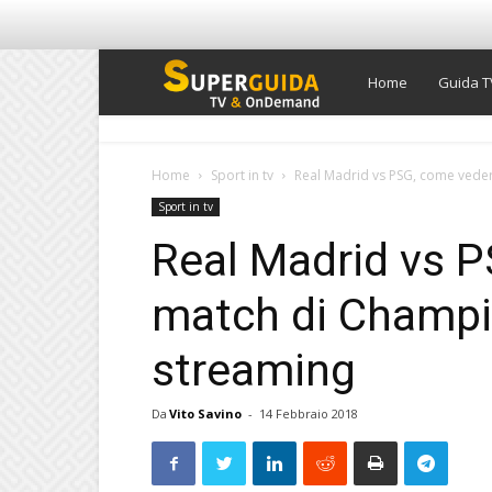
Super
Home
Guida T
Guida
Home
Sport in tv
Real Madrid vs PSG, come vedere
Sport in tv
TV
Real Madrid vs P
match di Champi
streaming
Da
Vito Savino
-
14 Febbraio 2018