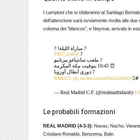
I campioni che si sfideranno al Santiago Bern
dell’attenzione sarà ovviamente rivolta alle due 
colonna dei “blancos”, e Neymar, arrivato in esta
? مباراة الليلة! ?
@PSG_arab
?
? ملعب سانتياغو بيرنابيو
⏰ 10:45 بتوقيت مكة المكرمة
? دوري أبطال أوروبا
pic.twitter.com/aNhrzb2I6K
#RMUCL
#⃣
— Real Madrid C.F. (@realmadridarab)
Fe
Le probabili formazioni
REAL MADRID (4-3-3):
Navas; Nacho, Varane,
Cristiano Ronaldo, Benzema, Bale.