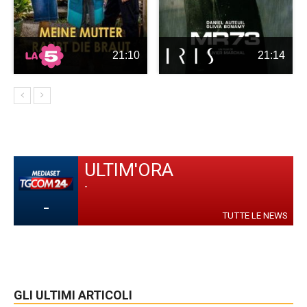
21:10
21:14
ULTIM'ORA
-
-
TUTTE LE NEWS
GLI ULTIMI ARTICOLI