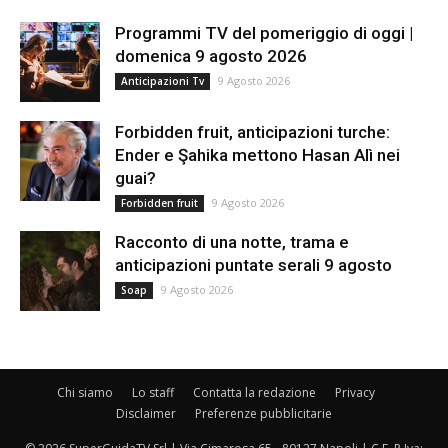
Programmi TV del pomeriggio di oggi |
domenica 9 agosto 2026
9 Agosto 2026
Anticipazioni Tv
Forbidden fruit, anticipazioni turche:
Ender e Şahika mettono Hasan Alì nei
guai?
9 Agosto 2026
Forbidden fruit
Racconto di una notte, trama e
anticipazioni puntate serali 9 agosto
9 Agosto 2026
Soap
Chi siamo
Lo staff
Contatta la redazione
Privacy
Disclaimer
Preferenze pubblicitarie