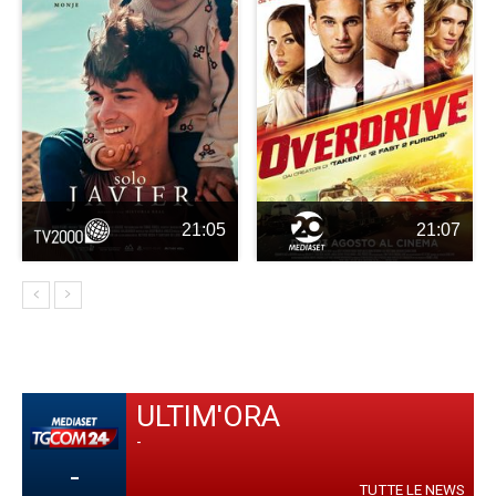
21:05
21:07
ULTIM'ORA
-
-
TUTTE LE NEWS