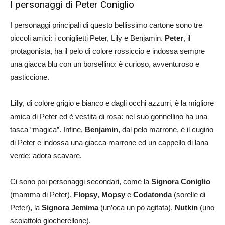
I personaggi di Peter Coniglio
I personaggi principali di questo bellissimo cartone sono tre
piccoli amici: i coniglietti Peter, Lily e Benjamin.
Peter
, il
protagonista, ha il pelo di colore rossiccio e indossa sempre
una giacca blu con un borsellino: è curioso, avventuroso e
pasticcione.
Lily
, di colore grigio e bianco e dagli occhi azzurri, è la migliore
amica di Peter ed è vestita di rosa: nel suo gonnellino ha una
tasca “magica”. Infine,
Benjamin
, dal pelo marrone, è il cugino
di Peter e indossa una giacca marrone ed un cappello di lana
verde: adora scavare.
Ci sono poi personaggi secondari, come la
Signora Coniglio
(mamma di Peter),
Flopsy
,
Mopsy
e
Codatonda
(sorelle di
Peter), la
Signora Jemima
(un’oca un pò agitata),
Nutkin
(uno
scoiattolo giocherellone).