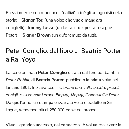
E ovviamente non mancano i “cattivi”, cioè gli antagonisti della
storia: il
Signor Tod
(una volpe che vuole mangiarsi i
coniglietti),
Tommy Tasso
(un tasso che spesso insegue
Peter), il
Signor Brown
(un gufo temuto da tutti).
Peter Coniglio: dal libro di Beatrix Potter
a Rai Yoyo
La serie animata
Peter Coniglio
è tratta dal libro per bambini
Peter Rabbit
, di
Beatrix Potter
, pubblicato la prima volta nel
lontano 1901. Iniziava così: “
C’erano una volta quattro piccoli
conigli, e i loro nomi erano Flopsy, Mopsy, Cotton-tail e Peter
“.
Da quell’anno fu ristampato svariate volte e tradotto in 35
lingue, vendendo più di 250.000 copie nel mondo.
Visto il grande successo, dal cartaceo si è voluta realizzare la