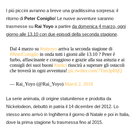
I più piccini avranno a breve una graditissima sorpresa: il
ritorno di
Peter Coniglio
! Le nuove avventure saranno
trasmesse su
Rai Yoyo
a partire
da domenica 4 marzo, ogni
giorno alle 13.10 con due episodi della seconda stagione
.
Dal 4 marzo su
#raiyoyo
arriva la seconda stagione di
#PeterConiglio
in onda tutti i giorni alle 13.10 ? Peter è
furbo, affascinante e coraggioso e grazie alla sua astuzia e ai
consigli dei suoi buoni
#amici
riuscirà a superare gli ostacoli
che troverà in ogni avventura!
pic.twitter.com/7Tim3pBljQ
— Rai_Yoyo (@Rai_Yoyo)
March 2, 2018
La serie animata, di origine statunitense e prodotta da
Nickelodeon, debuttò in patria il 14 dicembre del 2012. Lo
stesso anno arrivò in Inghilterra il giorno di Natale e poi in Italia,
dove la prima stagione fu trasmessa fino al 2015.