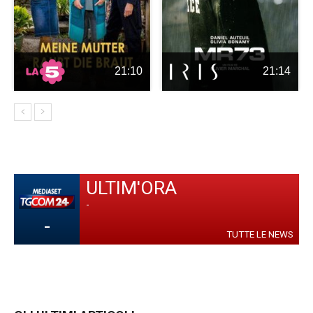
21:10
21:14
ULTIM'ORA
-
-
TUTTE LE NEWS