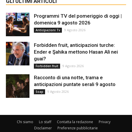
GLI ULTIMI ARTICOLI
Programmi TV del pomeriggio di oggi |
domenica 9 agosto 2026
9 Agosto 2026
Anticipazioni Tv
Forbidden fruit, anticipazioni turche:
Ender e Şahika mettono Hasan Alì nei
guai?
9 Agosto 2026
Forbidden fruit
Racconto di una notte, trama e
anticipazioni puntate serali 9 agosto
9 Agosto 2026
Soap
Chi siamo
Lo staff
Contatta la redazione
Privacy
Disclaimer
Preferenze pubblicitarie