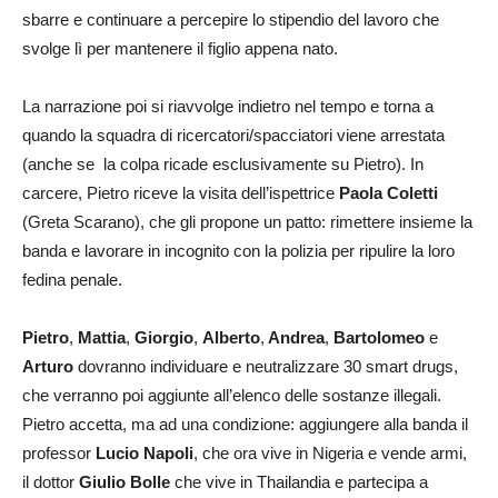
sbarre e continuare a percepire lo stipendio del lavoro che
svolge lì per mantenere il figlio appena nato.
La narrazione poi si riavvolge indietro nel tempo e torna a
quando la squadra di ricercatori/spacciatori viene arrestata
(anche se la colpa ricade esclusivamente su Pietro). In
carcere, Pietro riceve la visita dell’ispettrice
Paola Coletti
(Greta Scarano), che gli propone un patto: rimettere insieme la
banda e lavorare in incognito con la polizia per ripulire la loro
fedina penale.
Pietro
,
Mattia
,
Giorgio
,
Alberto
,
Andrea
,
Bartolomeo
e
Arturo
dovranno individuare e neutralizzare 30 smart drugs,
che verranno poi aggiunte all’elenco delle sostanze illegali.
Pietro accetta, ma ad una condizione: aggiungere alla banda il
professor
Lucio Napoli
, che ora vive in Nigeria e vende armi,
il dottor
Giulio Bolle
che vive in Thailandia e partecipa a