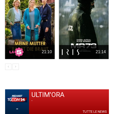
21:10
21:14
ULTIM'ORA
-
-
TUTTE LE NEWS