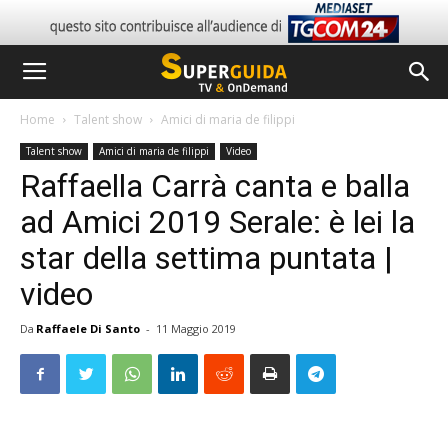
Home
Talent show
Amici di maria de filippi
Talent show
Amici di maria de filippi
Video
Raffaella Carrà canta e balla
ad Amici 2019 Serale: è lei la
star della settima puntata |
video
Da
Raffaele Di Santo
-
11 Maggio 2019