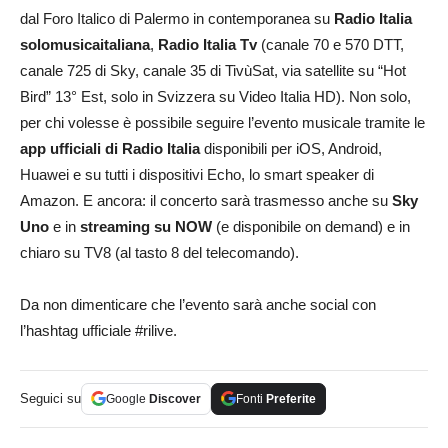
dal Foro Italico di Palermo in contemporanea su
Radio Italia
solomusicaitaliana
,
Radio Italia Tv
(canale 70 e 570 DTT,
canale 725 di Sky, canale 35 di TivùSat, via satellite su “Hot
Bird” 13° Est, solo in Svizzera su Video Italia HD). Non solo,
per chi volesse è possibile seguire l’evento musicale tramite le
app ufficiali di Radio Italia
disponibili per iOS, Android,
Huawei e su tutti i dispositivi Echo, lo smart speaker di
Amazon. E ancora: il concerto sarà trasmesso anche su
Sky
Uno
e in
streaming su NOW
(e disponibile on demand) e in
chiaro su TV8 (al tasto 8 del telecomando).
Da non dimenticare che l’evento sarà anche social con
l’hashtag ufficiale #rilive.
Seguici su
Google
Discover
Fonti
Preferite