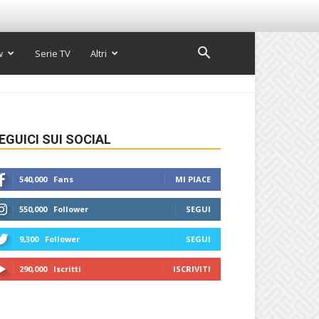
w
Serie TV
Altri
EGUICI SUI SOCIAL
540,000
Fans
MI PIACE
550,000
Follower
SEGUI
9,300
Follower
SEGUI
290,000
Iscritti
ISCRIVITI