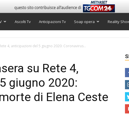
V
Ascolti Tv
Anticipazioni Tv
Soap opera
Reality Sho
te 4, anticipazioni del 5 giugno 2020: Coronavirus...
S
sera su Rete 4,
 5 giugno 2020:
 morte di Elena Ceste