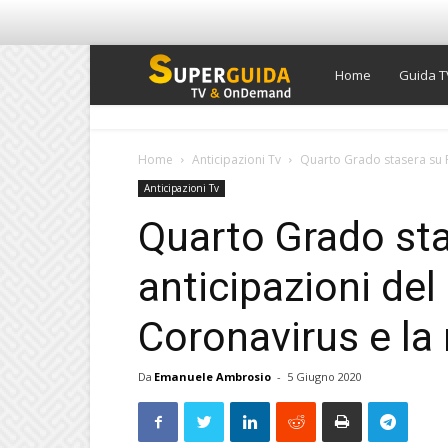
Super
Home
Guida T
Guida
Home
Anticipazioni Tv
Quarto Grado stasera su Re
Anticipazioni Tv
TV
Quarto Grado sta
anticipazioni del
Coronavirus e la
Da
Emanuele Ambrosio
-
5 Giugno 2020