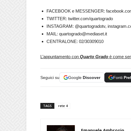
FACEBOOK e MESSENGER: facebook.com/
TWITTER: twitter.com/quartogrado
INSTAGRAM: @quartogradotv, instagram.c
MAIL:
quartogrado@mediaset.it
CENTRALONE: 02/30309010
L’appuntamento con
Quarto Grado
è come semp
Seguici su
Google
Discover
Fonti
Pre
TAGS
rete 4
Emanuele Ambrosio