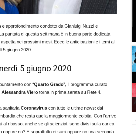
a e approfondimento condotto da Gianluigi Nuzzi e
La puntata di questa settimana è in buona parte dedicata
aspetta nei prossimi mesi. Ecco le anticipazioni e i temi al
dì 5 giugno 2020.
enerdì 5 giugno 2020
appuntamento con “
Quarto Grado
”, il programma curato
e
Alessandra Viero
torna in prima serata su Rete 4.
a sanitaria
Coronavirus
con tutte le ultime news: dai
Lombardia che resta quella maggiormente colpita. Con l’arrivo
 al ribasso, anche se gli scienziati sono divisi sulla carica
rito oppure no? E soprattutto ci sarà oppure no una seconda