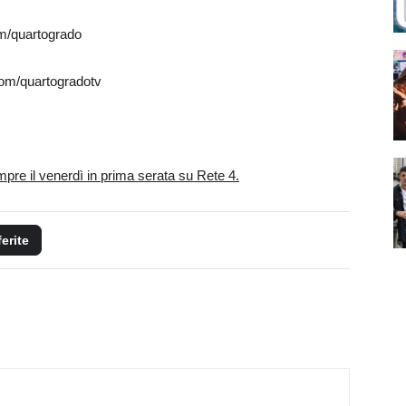
quartogrado
om/quartogradotv
re il venerdì in prima serata su Rete 4.
ferite