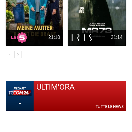
21:10
21:14
ULTIM'ORA
-
-
TUTTE LE NEWS