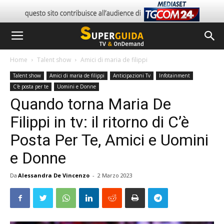
Home
Talent show
Amici di maria de filippi
Talent show
Amici di maria de filippi
Anticipazioni Tv
Infotainment
C'è posta per te
Uomini e Donne
Quando torna Maria De
Filippi in tv: il ritorno di C’è
Posta Per Te, Amici e Uomini
e Donne
Da
Alessandra De Vincenzo
-
2 Marzo 2023