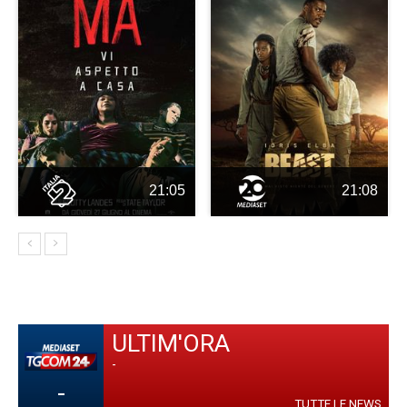
21:05
21:08
ULTIM'ORA
-
-
TUTTE LE NEWS