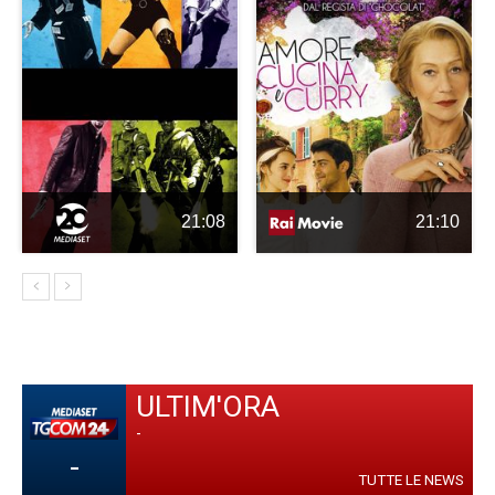
21:08
21:10
ULTIM'ORA
-
-
TUTTE LE NEWS