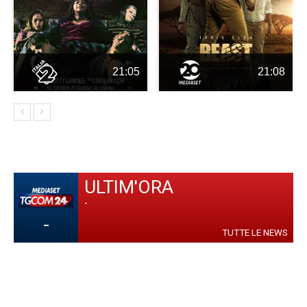
21:05
21:08
ULTIM'ORA
-
-
TUTTE LE NEWS