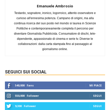
Emanuele Ambrosio
Testardo, sognatore, ironico, logorroico, attento osservatore e
curioso all'ennesima potenza. Campano di origini, ma alla
continua ricerca del suo posto nel mondo si laurea in Scienze
Politiche e contemporaneamente completa il percorso per
diventare Giornalista Pubblicista. Consumatore di dischi, tele-
dipendente, appassionato di cinema e serie tv. Diverse le
collaborazioni: dalla carta stampata fino al passaggio al
giornalismo online.
SEGUICI SUI SOCIAL
540,000
Fans
MI PIACE
550,000
Follower
SEGUI
9,300
Follower
SEGUI