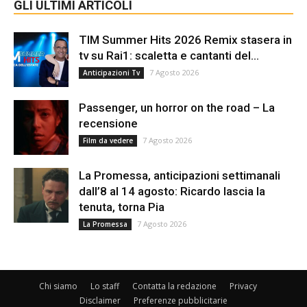
GLI ULTIMI ARTICOLI
TIM Summer Hits 2026 Remix stasera in
tv su Rai1: scaletta e cantanti del...
7 Agosto 2026
Anticipazioni Tv
Passenger, un horror on the road – La
recensione
7 Agosto 2026
Film da vedere
La Promessa, anticipazioni settimanali
dall’8 al 14 agosto: Ricardo lascia la
tenuta, torna Pia
7 Agosto 2026
La Promessa
Chi siamo
Lo staff
Contatta la redazione
Privacy
Disclaimer
Preferenze pubblicitarie