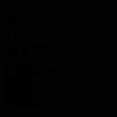
GLI ULTIMI ARTICOLI
Forbidden fruit 4, replica puntata 6 agosto in
streaming | Video Mediaset
Forbidden fruit
6 Agosto 2026
Beautiful streaming, replica puntata 6 agosto
2026 | Video Mediaset
Beautiful
6 Agosto 2026
Programmi TV del pomeriggio di oggi | giovedì 6
agosto 2026
Anticipazioni Tv
6 Agosto 2026
The Shards, gli scintillanti anni ’80 si fanno dark
nella nuova serie thriller di Disney Plus:
recensione
Disney plus
6 Agosto 2026