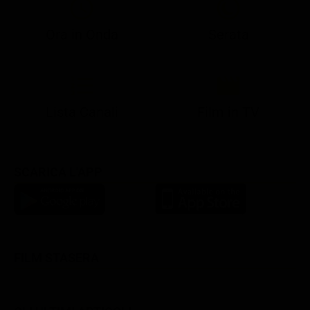
Ora in Onda
Serata
21:05
21:13
22:50
23:05
23:28
21:07
21:15
22:50
23:10
23:47
Lista Canali
Film in TV
SCARICA L'APP
FILM STASERA