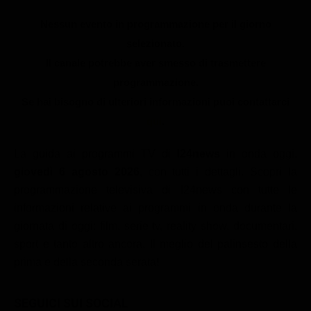
Le interviste in esclusiva
Tempesta D’amore
Temptation Island
Nessun evento in programmazione per il giorno
Film da vedere
Il Paradiso delle signore
Ultima Fermata
selezionato.
Piattaforme streaming
Un Posto al Sole
Il canale potrebbe aver smesso di trasmettere
Talent show
Apple TV Plus
programmazione.
Segreti di Famiglia
Infotainment
Discovery Plus
Se hai bisogno di ulteriori informazioni puoi contattarci
The Family
qui
.
Game Show
Disney plus
Uomini e Donne
NetFlix
La guida ai programmi TV di
I24news
in onda oggi,
giovedì 6 agosto 2026
, con tutti i dettagli. Scopri la
Gossip
Now TV
programmazione televisiva di I24news con tutte le
Sport in tv
Paramount Plus
informazioni relative ai programmi in onda durante la
Cartoni Anime e Manga
Prime Video
giornata di oggi: film, serie tv, reality show, documentari,
sport e tanto altro ancora. Il meglio del palinsesto della
Vip e Personaggi Tv
RaiPlay
prima e della seconda serata!
Musica
Oroscopo Paolo Fox
SEGUICI SUI SOCIAL