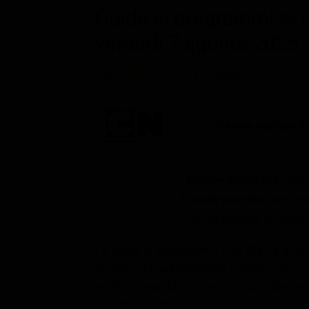
Le interviste in esclusiva
Tempesta D’amore
Guida ai programmi tv d
Temptation Island
Film da vedere
Il Paradiso delle signore
venerdì 7 agosto 2026
Ultima Fermata
Piattaforme streaming
Un Posto al Sole
Talent show
Apple TV Plus
Ieri
Domani
Dopodomani
Oggi
Segreti di Famiglia
Infotainment
Discovery Plus
The Family
Game Show
Disney plus
Canale numero 60
Uomini e Donne
NetFlix
Gossip
Now TV
Nessun evento in program
Sport in tv
Paramount Plus
Il canale potrebbe aver s
Se hai bisogno di ulterio
Cartoni Anime e Manga
Prime Video
Vip e Personaggi Tv
RaiPlay
La guida ai programmi TV di
CN +1
in o
Scopri la programmazione televisiva di CN 
Musica
onda durante la giornata di oggi: film, ser
Oroscopo Paolo Fox
ancora. Il meglio del palinsesto della prima