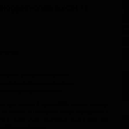
i oggi in onda su CN +1 ,
8 di Sky
mazione per il giorno selezionato.
messo di trasmettere programmazione.
ri informazioni puoi contattarci
qui
.
nda oggi,
venerdì 7 agosto 2026
, con tutti i dettagli.
+1 con tutte le informazioni relative ai programmi in
GU
ie tv, reality show, documentari, sport e tanto altro
 e della seconda serata!