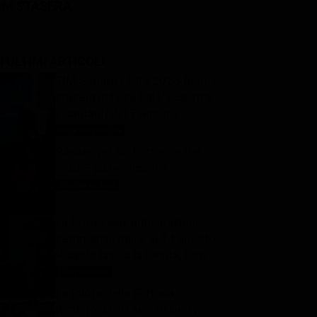
LM STASERA
I ULTIMI ARTICOLI
TIM Summer Hits 2026 Remix
stasera in tv su Rai1: scaletta
e cantanti del 7 agosto
Anticipazioni Tv
7 Agosto 2026
Passenger, un horror on the
road – La recensione
Film da vedere
7 Agosto 2026
La Promessa, anticipazioni
settimanali dall’8 al 14 agosto:
Ricardo lascia la tenuta, torna
Pia
La Promessa
7 Agosto 2026
La Ruota della Fortuna
festeggia i 70 anni di Gerry