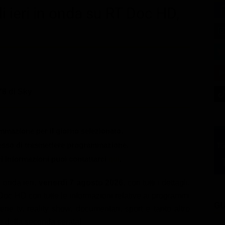
i ieri in onda su RT Doc HD,
8 di Sky
mazione per il giorno selezionato.
messo di trasmettere programmazione.
ri informazioni puoi contattarci
qui
.
 onda ieri,
venerdì 7 agosto 2026
, con tutti i dettagli.
oc HD con tutte le informazioni relative ai programmi
GU
erie tv, reality show, documentari, sport e tanto altro
 e della seconda serata!