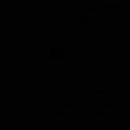
Le interviste in esclusiva
Tempesta D’amore
Guida ai programmi tv d
Temptation Island
Film da vedere
Il Paradiso delle signore
venerdì 7 agosto 2026
Ultima Fermata
Piattaforme streaming
Un Posto al Sole
Talent show
Apple TV Plus
Oggi
Domani
Dopodomani
Ieri
Segreti di Famiglia
Infotainment
Discovery Plus
The Family
Game Show
Disney plus
Canale numero 57
Uomini e Donne
NetFlix
Gossip
Now TV
Nessun evento in program
Sport in tv
Paramount Plus
Il canale potrebbe aver s
Se hai bisogno di ulterio
Cartoni Anime e Manga
Prime Video
Vip e Personaggi Tv
RaiPlay
La guida ai programmi TV di
RT Doc HD
in
Scopri la programmazione televisiva di RT D
Musica
in onda durante la giornata di oggi: film, s
Oroscopo Paolo Fox
ancora. Il meglio del palinsesto della prima