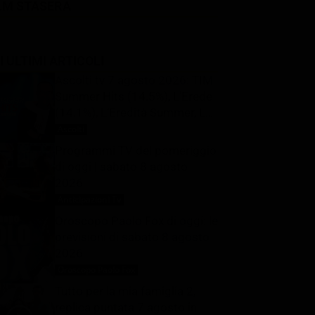
LM STASERA
I ULTIMI ARTICOLI
Ascolti tv 7 agosto 2026: TIM
Summer Hits (14.5%), L’Erede
(14.1%), L’Eredità Summer, La
Ruota della Fortuna | Dati
Ascolti
8 Agosto 2026
Auditel
Programmi TV del pomeriggio
di oggi | sabato 8 agosto
2026
Anticipazioni Tv
8 Agosto 2026
Oroscopo Paolo Fox di oggi: le
previsioni di sabato 8 agosto
2026
Oroscopo Paolo Fox
8 Agosto 2026
Tutto per la mia famiglia 2,
replica puntata 7 agosto in