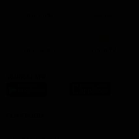
Ora in Onda
Serata
21:05
21:10
21:17
22:57
23:10
23:30
21:08
21:15
21:19
23:03
23:17
23:30
Lista Canali
Film in TV
SCARICA L'APP
FILM STASERA