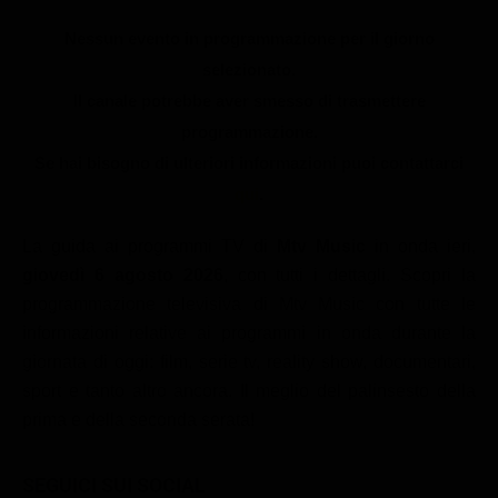
Le interviste in esclusiva
Tempesta D’amore
Temptation Island
Nessun evento in programmazione per il giorno
Film da vedere
Il Paradiso delle signore
Ultima Fermata
selezionato.
Piattaforme streaming
Un Posto al Sole
Il canale potrebbe aver smesso di trasmettere
Talent show
Apple TV Plus
programmazione.
Segreti di Famiglia
Infotainment
Discovery Plus
Se hai bisogno di ulteriori informazioni puoi contattarci
The Family
qui
.
Game Show
Disney plus
Uomini e Donne
NetFlix
La guida ai programmi TV di
Mtv Music
in onda ieri,
giovedì 6 agosto 2026
, con tutti i dettagli. Scopri la
Gossip
Now TV
programmazione televisiva di Mtv Music con tutte le
Sport in tv
Paramount Plus
informazioni relative ai programmi in onda durante la
Cartoni Anime e Manga
Prime Video
giornata di oggi: film, serie tv, reality show, documentari,
sport e tanto altro ancora. Il meglio del palinsesto della
Vip e Personaggi Tv
RaiPlay
prima e della seconda serata!
Musica
Oroscopo Paolo Fox
SEGUICI SUI SOCIAL