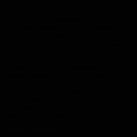
Le interviste in esclusiva
Tempesta D’amore
Temptation Island
Nessun evento in programmazione per il giorno
Film da vedere
Il Paradiso delle signore
Ultima Fermata
selezionato.
Piattaforme streaming
Un Posto al Sole
Il canale potrebbe aver smesso di trasmettere
Talent show
Apple TV Plus
programmazione.
Segreti di Famiglia
Infotainment
Discovery Plus
Se hai bisogno di ulteriori informazioni puoi contattarci
The Family
qui
.
Game Show
Disney plus
Uomini e Donne
NetFlix
La guida ai programmi TV di
Boomerang + 1
in onda ieri,
giovedì 6 agosto 2026
, con tutti i dettagli. Scopri la
Gossip
Now TV
programmazione televisiva di Boomerang + 1 con tutte le
Sport in tv
Paramount Plus
informazioni relative ai programmi in onda durante la
Cartoni Anime e Manga
Prime Video
giornata di oggi: film, serie tv, reality show, documentari,
sport e tanto altro ancora. Il meglio del palinsesto della
Vip e Personaggi Tv
RaiPlay
prima e della seconda serata!
Musica
Oroscopo Paolo Fox
SEGUICI SUI SOCIAL