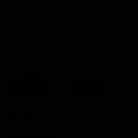
Ora in Onda
Serata
21:05
21:10
21:17
22:57
23:10
23:30
21:08
21:15
21:19
23:03
23:17
23:30
Lista Canali
Film in TV
SCARICA L'APP
FILM STASERA